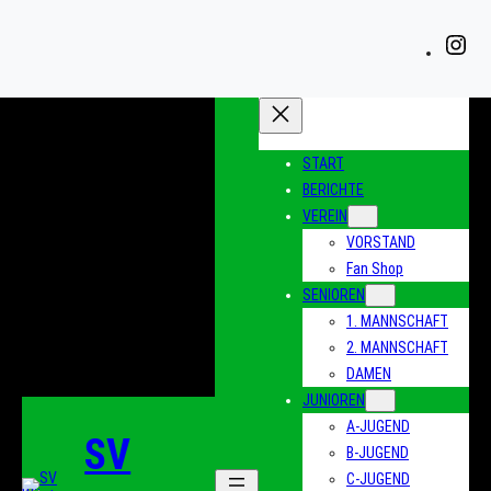
Zum
Inhalt
Ins
springen
START
BERICHTE
VEREIN
VORSTAND
Fan Shop
SENIOREN
1. MANNSCHAFT
2. MANNSCHAFT
DAMEN
JUNIOREN
A-JUGEND
SV
B-JUGEND
C-JUGEND