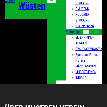
Wüsten
D-JUGEND
E-JUGEND
F-JUGEND
G-JUGEND
B-Juniorinnen
Breitensport
ELTERN-KIND-
TURNEN
FRAUENGYMNASTIK
Sport und Fitness
Fitness
MÄNNERSPORT
KINDERTURNEN
INDIACA