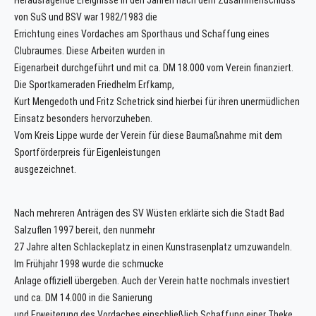
Herausragende Ereignisse in den Jahren nach dem Zusammenschluss
von SuS und BSV war 1982/1983 die
Errichtung eines Vordaches am Sporthaus und Schaffung eines
Clubraumes. Diese Arbeiten wurden in
Eigenarbeit durchgeführt und mit ca. DM 18.000 vom Verein finanziert.
Die Sportkameraden Friedhelm Erfkamp,
Kurt Mengedoth und Fritz Schetrick sind hierbei für ihren unermüdlichen
Einsatz besonders hervorzuheben.
Vom Kreis Lippe wurde der Verein für diese Baumaßnahme mit dem
Sportförderpreis für Eigenleistungen
ausgezeichnet.
Nach mehreren Anträgen des SV Wüsten erklärte sich die Stadt Bad
Salzuflen 1997 bereit, den nunmehr
27 Jahre alten Schlackeplatz in einen Kunstrasenplatz umzuwandeln.
Im Frühjahr 1998 wurde die schmucke
Anlage offiziell übergeben. Auch der Verein hatte nochmals investiert
und ca. DM 14.000 in die Sanierung
und Erweiterung des Vordaches einschließlich Schaffung einer Theke